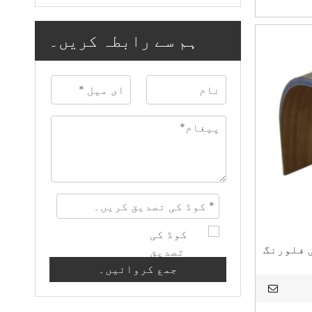
ہم سے رابطہ کریں۔
ی فلورنگ
جمع کروائیں۔