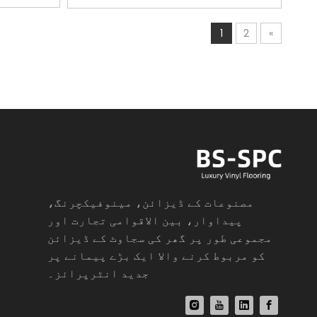
1
2
»
مصنوعات کے ڈیزائن، مینوفیکچرنگ،
پیداوار، بین الاقوامی تجارت اور
مجموعی طور پر گھر کی سجاوٹ کے ڈیزائن
کو مربوط کرنے والا ایک بڑے پیمانے پر
جدید انٹرپرائز۔