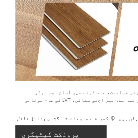
گیلی مزاحمت، صاف کرنے میں آسان اور دیگر
خصوصیات کے ساتھ، لوگ پیروں پر چلتے ہوئے بہت آرام دہ محسوس کرتے ہیں، اور اس میں پہننے سے بچنے والی تہہ ہے، نیز اچھی صفائی، LVT کی عام موٹائی
ہاں ہیں:
گھر
»
مصنوعات
»
لگژری ونائل ٹائل
پروڈکٹ کیٹیگری