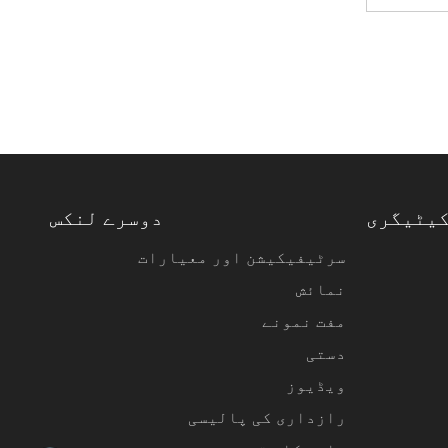
کیٹیگری
دوسرے لنکس
سرٹیفیکیشن اور معیارات
نمائش
مفت نمونے
دستی
ویڈیوز
رازداری کی پالیسی