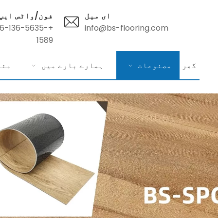
ای میل
فون/واٹس ایپ
86-136-5635-
info@bs-flooring.com
1589
گھر
مصنوعات
ہمارے بارے میں
منا