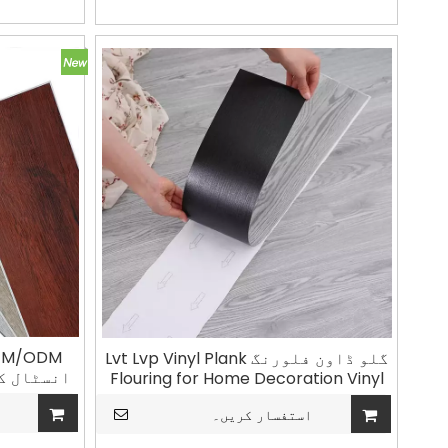
واٹس ایپ
گلو ڈاون فلورنگ Lvt Lvp Vinyl Plank
انسٹال کر
Flouring for Home Decoration Vinyl
Plank LVT Floring Dry Back
استفسار کریں۔