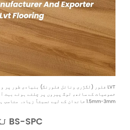
LVT فلور (لگژری ونائل فلورنگ) بنیادی طور پر 
1.5mm-3mm خاندان کے لیے نسبتاً زیادہ مناسب ہے رہائشی اور ہلکے تجارتی استعمال۔
BS-SPC لگژری ونائل فلورنگ