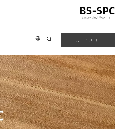
رابطہ کریں۔