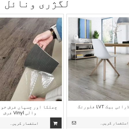
لگژری ونائل 
چھلکا اور چسپاں فرش خود
والی Vinyl فرش
استفسار کریں۔
استفسار کریں۔