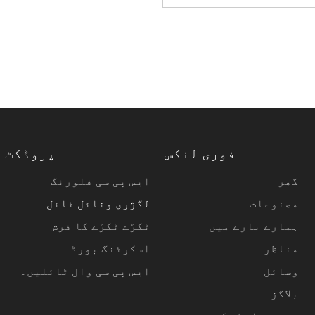
فوری لنکس
پروڈکٹ 
گھر
ایس پی سی فلورنگ
مصنوعات
لگژری ونائل ٹائل
ہمارے بارے میں
ٹکڑے ٹکڑے کا فرش
مناظر
اسکرٹنگ بورڈ
وسائل
ایس پی سی وال ٹائلیں۔
بلاگز