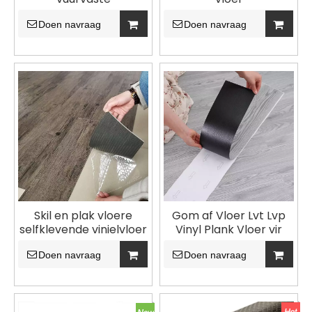
ekovriendelike LVT-
vloere vir tuisgebruik
Doen navraag
Doen navraag
Skil en plak vloere
Gom af Vloer Lvt Lvp
selfklevende vinielvloer
Vinyl Plank Vloer vir
Huisversiering Vinyl
Doen navraag
Plank LVT Vloer Droë
Doen navraag
Rug