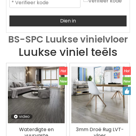
Dien in
BS-SPC Luukse vinielvloer
Luukse viniel teëls
video
Waterdigte en
3mm Droë Rug LVT-
vuurvaste
vloer