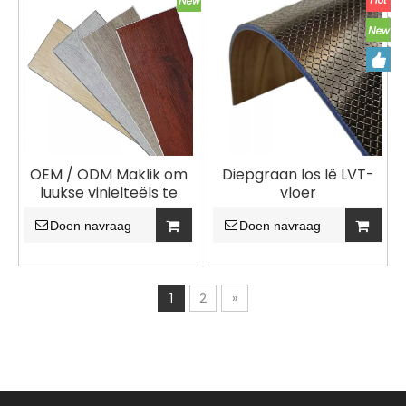
OEM / ODM Maklik om
Diepgraan los lê LVT-
luukse vinielteëls te
vloer
installeer Klik LVT-vloer
Doen navraag
vir woonkamer
Doen navraag
1
2
»