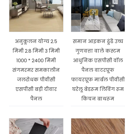
अनुकूलन योग्य 2.5
समान आइकन ढूंढें उच्च
मिमी 2.8 मिमी 3 मिमी
गुणवत्ता वाले कस्टम
1000 * 2400 मिमी
आधुनिक एसपीसी वॉल
संगमरमर समकालीन
पैनल वाटरप्रूफ
जलरोधक पीवीसी
फायरप्रूफ मार्बल पीवीसी
एसपीसी बड़ी दीवार
घरेलू बेडरूम लिविंग रूम
पैनल
किचन बाथरूम