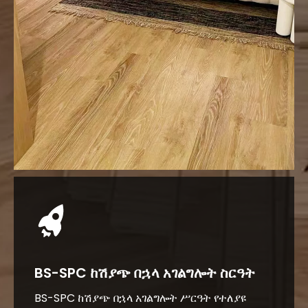
BS-SPC ከሽያጭ በኋላ አገልግሎት ስርዓት
BS-SPC ከሽያጭ በኋላ አገልግሎት ሥርዓት የተለያዩ