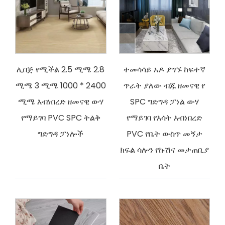
ሊበጅ የሚችል 2.5 ሚሜ 2.8
ተመሳሳይ አዶ ያግኙ ከፍተኛ
ሚሜ 3 ሚሜ 1000 * 2400
ጥራት ያለው ብጁ ዘመናዊ የ
ሚሜ እብነበረድ ዘመናዊ ውሃ
SPC ግድግዳ ፓነል ውሃ
የማይገባ PVC SPC ትልቅ
የማይገባ የእሳት እብነበረድ
ግድግዳ ፓነሎች
PVC የቤት ውስጥ መኝታ
ክፍል ሳሎን የኩሽና መታጠቢያ
ቤት