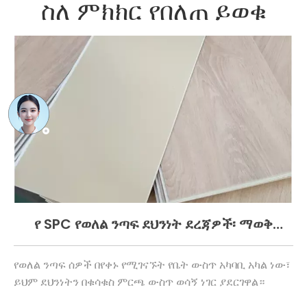
ስለ ምክክር የበለጠ ይወቁ
ጊ
የ SPC የወለል ንጣፍ ደህንነት ደረጃዎች፡ ማወቅ
የ
ያለብዎት
ይ
የወለል ንጣፍ ሰዎች በየቀኑ የሚገናኙት የቤት ውስጥ አካባቢ አካል ነው፣
ሕይ
ይህም ደህንነትን በቁሳቁስ ምርጫ ውስጥ ወሳኝ ነገር ያደርገዋል።
የሚ
አ