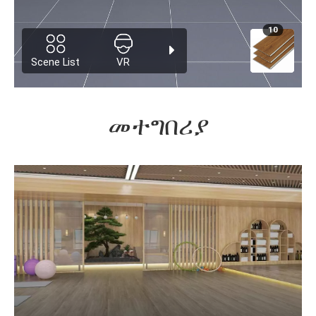
መተግበሪያ