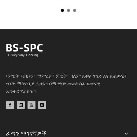
የምርት ዲዛይን፣ ማምረቻ፣ ምርት፣ ዓለም አቀፍ ንግድ እና አጠቃላይ
የቤት ማስዋቢያ ዲዛይን በማዋሃድ መጠነ ሰፊ ዘመናዊ
ኢንተርፕራይዝ።
ፈጣን ማገናኛዎች