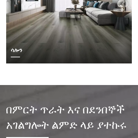
ሳሎን
በምርት ጥራት እና በደንበኞች
አገልግሎት ልምድ ላይ ያተኩሩ