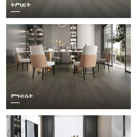
ትምህርት
ምግብ ቤት