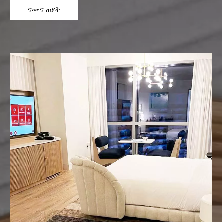
ናሙና ጠይቅ