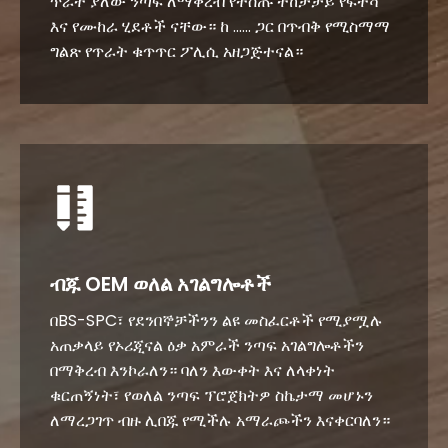
ጥራት ያለው ንጣፍ ለማቅረብ የተሰጡ ተከታታይ የፍተሻ
እና የሙከራ ሂደቶች ናቸው። ከ ...... ጋር በጥብቅ የሚስማማ
ግልጽ የጥራት ቁጥጥር ፖሊሲ አዘጋጅተናል።
ብጁ OEM ወለል አገልግሎቶች
በBS-SPC፣ የደንበኞቻችንን ልዩ መስፈርቶች የሚያሟሉ
አጠቃላይ የኦሪጂናል ዕቃ አምራች ንጣፍ አገልግሎቶችን
በማቅረብ እንኮራለን።
ባለን እውቀት እና ለላቀነት
ቁርጠኝነት፣ የወለል ንጣፍ ፕሮጀክትዎ ስኬታማ መሆኑን
ለማረጋገጥ ብዙ ሊበጁ የሚችሉ አማራጮችን እናቀርባለን።