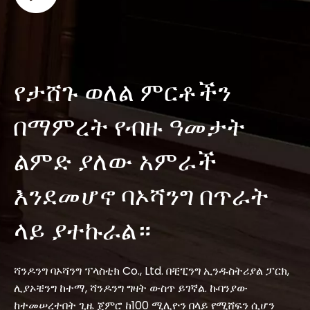
የታሸጉ ወለል ምርቶችን
በማምረት የብዙ ዓመታት
ልምድ ያለው አምራች
እንደመሆኖ ባኦሻንግ በጥራት
ላይ ያተኩራል።
ሻንዶንግ ባኦሻንግ ፕላስቲክ Co., Ltd. በቺፒንግ ኢንዱስትሪያል ፓርክ,
ሊያኦቼንግ ከተማ, ሻንዶንግ ግዛት ውስጥ ይገኛል. ኩባንያው
ከተመሠረተበት ጊዜ ጀምሮ ከ100 ሚሊዮን በላይ የሚሸፍን ሲሆን