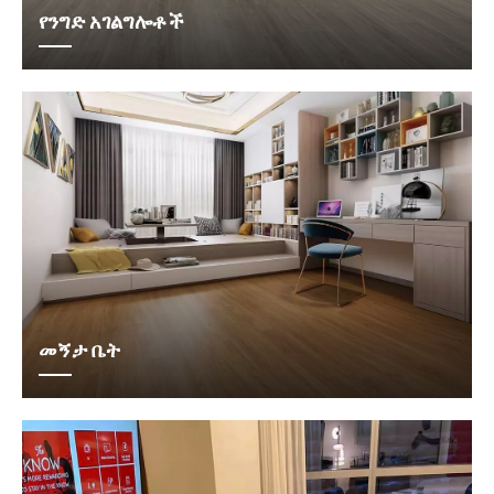
የንግድ አገልግሎቶች
መኝታ ቤት