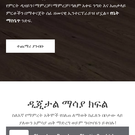
የምርት ዲዛይን፣ማምረቻ፣ማምረቻ፣ዓለም አቀፍ ንግድ እና አጠቃላይ
ምርቶችን በማቀናጀት ሰፊ ዘመናዊ ኢንተርፕራይዝ ሆኗል።
የቤት
ማስጌጥ
ንድፍ.
ተጨማሪ ያንብቡ
ዲጂታል ማሳያ ክፍል
ስለእኛ የማምረት አቅሞች የበለጠ ለማወቅ ከፈለጉ በቦታው ላይ
ያለውን አምሳያ ጠቅ ማድረግ ወይም ግብዣዬን ይቀበሉ!