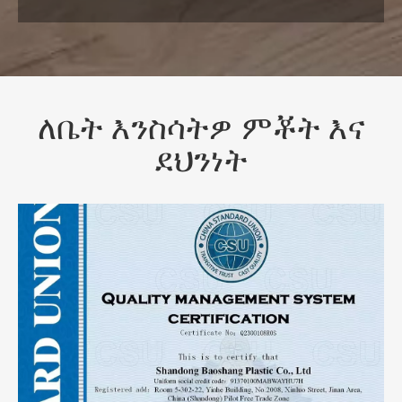
ለቤት እንስሳትዎ ምቾት እና
ደህንነት