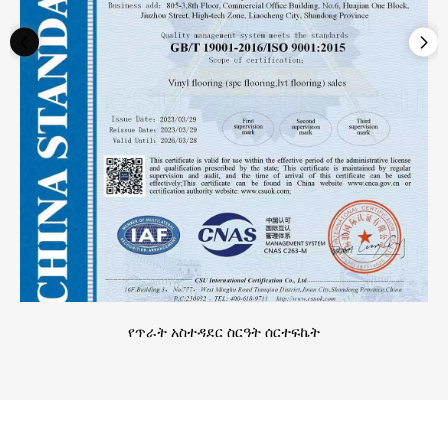
የጥራት አስተዳደር ስርዓት ሰርተፍኬት