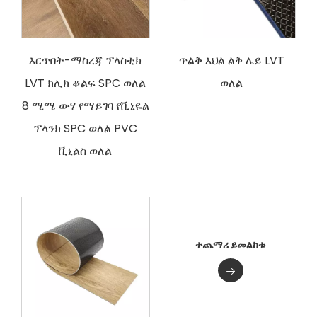
እርጥበት-ማስረጃ ፕላስቲክ
ጥልቅ እህል ልቅ ሌይ LVT
LVT ክሊክ ቆልፍ SPC ወለል
ወለል
8 ሚሜ ውሃ የማይገባ የቪኒዬል
ፕላንክ SPC ወለል PVC
ቪኒልስ ወለል
ተጨማሪ ይመልከቱ