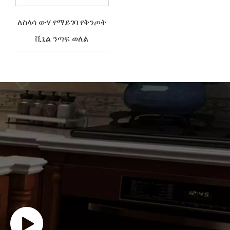
ለስላሳ ውሃ የማይገባ የቅንጦት
ቪኒል ንጣፍ ወለል