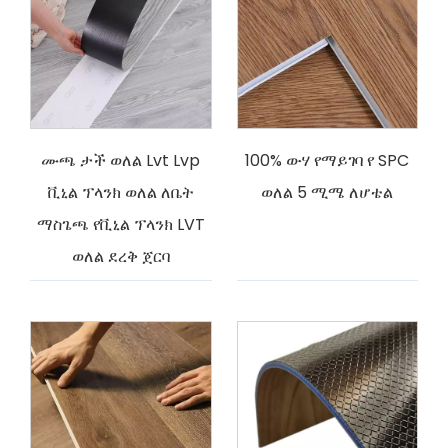
ሙጫ ታች ወለል Lvt Lvp
100% ውሃ የማይገባ የ SPC
ቪኒል ፕላንክ ወለል ለቤት
ወለል 5 ሚሜ ለሆቴል
ማስጌጫ የቪኒል ፕላንክ LVT
ወለል ደረቅ ጀርባ