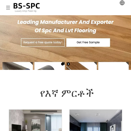
የእኛ ምርቶች