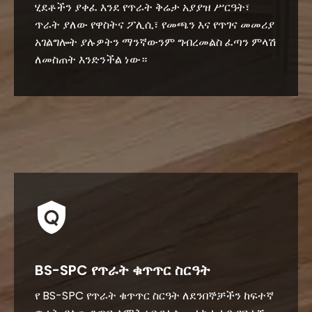
ሂደቶችን ያቀፈ እንደ የጥራት ቅሬታ አያያዝ ሥርዓት፣
ጥራት ያለው የዋስትና ፖሊሲ፣ የመጫን እና የጥገና መመሪያ
አገልግሎት ያሉዎትን ማንኛውንም ግብረመልስ ፈጣን ምላሽ
ለመስጠት እንድንችል ነው።
BS-SPC የጥራት ቁጥጥር ስርዓት
የ BS-SPC የጥራት ቁጥጥር ስርዓት ለደንበኞቻችን ከፍተኛ