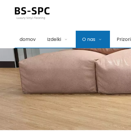
domov
Izdelki
O nas
Prizor