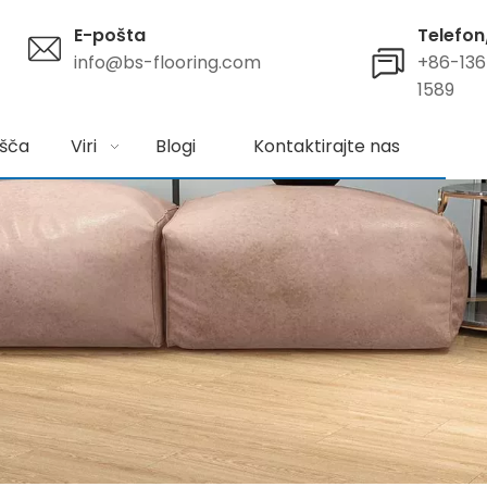
E-pošta
Telefo
info@bs-flooring.com
+86-13
1589
išča
Viri
Blogi
Kontaktirajte nas