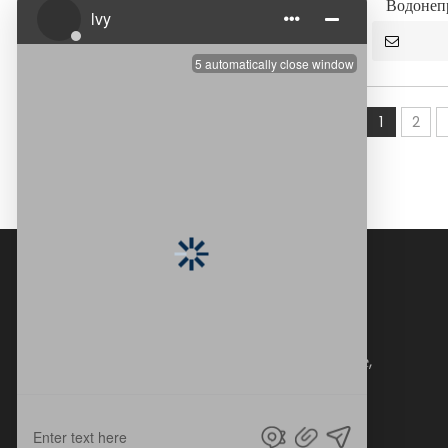
Водонеп
1
2
Крупномасштабное современное предприятие,
объединяющее дизайн продукции,
производство, производство, международную
торговлю и общий дизайн домашнего декора.