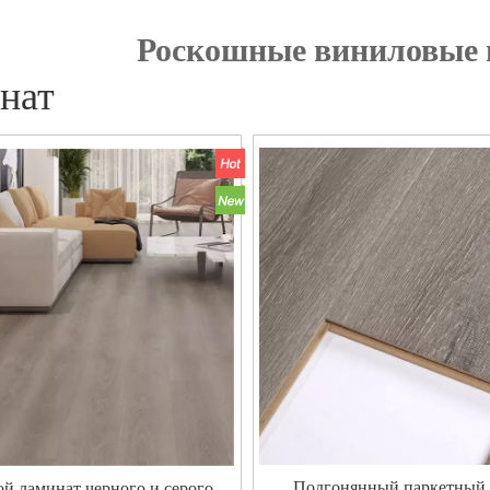
Роскошные виниловые
нат
Подгонянный паркетный 
ой ламинат черного и серого