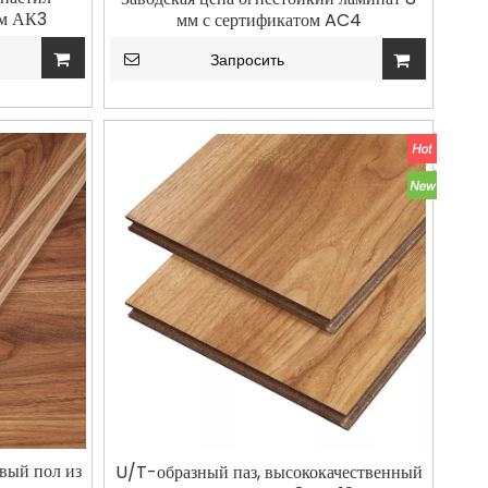
ым АК3
мм с сертификатом AC4
Запросить
WhatsA
вый пол из
U/T-образный паз, высококачественный