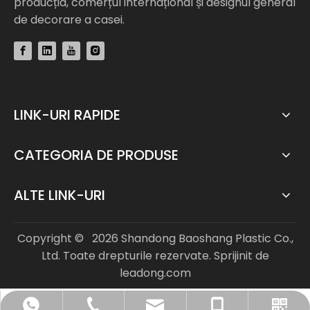
producția, comerțul internațional și designul general
de decorare a casei.
LINK-URI RAPIDE
CATEGORIA DE PRODUSE
ALTE LINK-URI
Copyright ©
2026
Shandong Baoshang Plastic Co.,
Ltd. Toate drepturile rezervate. Sprijinit de
leadong.com
info@bs-flooring.com
+86-136-5635-1589
+86-136-5635-1589
+86-635-8808963
WhatsApp