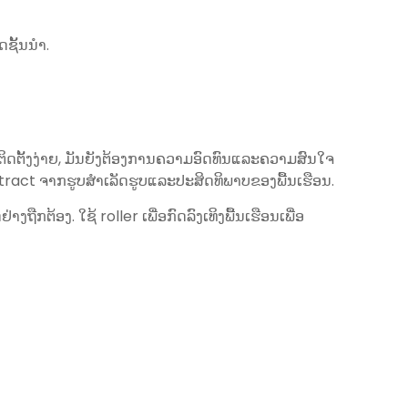
ຊັ້ນນໍາ.
ຕິດຕັ້ງງ່າຍ, ມັນຍັງຕ້ອງການຄວາມອົດທົນແລະຄວາມສົນໃຈ
tract ຈາກຮູບສໍາເລັດຮູບແລະປະສິດທິພາບຂອງພື້ນເຮືອນ.
ກຕ້ອງ. ໃຊ້ roller ເພື່ອກົດລົງເທິງພື້ນເຮືອນເພື່ອ