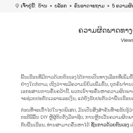
ເຈົ້າຢູ່ນີ້:
ບ້ານ
»
ບລັອກ
»
ຄົນອາດຈະຖາມ
»
5 ຄວາມຜິດ
ຄວາມຜິດພາດທາງເທີ
View
ພື້ນເຮືອນທີ່ມີກາວດ້ວຍຕົນເອງໄດ້ກາຍເປັນທາງເລືອກທີ່ເ
ຢ່າງໃດກໍຕາມ, ເຖິງວ່າຈະມີຄວາມນິຍົມເພີ່ມຂຶ້ນ, ບຸກຄົນ
ເອກະສານການຄົ້ນຄວ້ານີ້, ພວກເຮົາຈະຄົ້ນຫາຄວາມຜິດພາດ 5 ດ
ຈະຊ່ວຍປະຢັດເວລາແລະເງິນ, ແຕ່ຍັງຮັບປະກັນວ່າພື້ນເຮືອນເບ
ກ່ອນທີ່ຈະເຂົ້າໄປໃນຈຸດພິເສດ, ມັນເປັນສິ່ງສໍາຄັນທີ່ຈະຮັ
ກະຕືລືລົ້ນ DIY ຫຼືຜູ້ຕິດຕັ້ງມືອາຊີບ, ການຫຼີກເວັ້ນຄວາມຜິ
ກັບພື້ນເຮືອນ, ທ່ານສາມາດຄົ້ນຫາໄດ້
ຊັ້ນກາວດ້ວຍຕົນເອງ
ເ