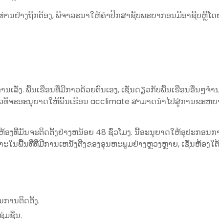
ານ​ຢ່າງ​ຖືກ​ຕ້ອງ​, ພິ​ຈາ​ລະ​ນາ​ໃຫ້​ຄໍາ​ປຶກ​ສາ​ຊັບ​ພະ​ຍາ​ກອນ​ມື​ອາ​ຊີບ​ຫຼື​ໂດຍ
ເລັ່ງ. ພື້ນເຮືອນທີ່ມີກາວດ້ວຍຕົນເອງ, ເຊັ່ນດຽວກັບພື້ນເຮືອນອື່ນໆ
ຫຼວທີ່ຈະອະນຸຍາດໃຫ້ພື້ນເຮືອນ acclimate ສາມາດນໍາໄປສູ່ການຂະຫຍາຍຫ
ນຫ້ອງທີ່ມັນຈະຕິດຕັ້ງຢ່າງຫນ້ອຍ 48 ຊົ່ວໂມງ. ນີ້ອະນຸຍາດໃຫ້ອຸປະກອນກ
ນພື້ນທີ່ທີ່ມີການເຫນັງຕີງຂອງອຸນຫະພູມຢ່າງຫຼວງຫຼາຍ, ເຊັ່ນຫ້ອງໃຕ້
ນການຕິດຕັ້ງ.
່ມຊື່ນ.