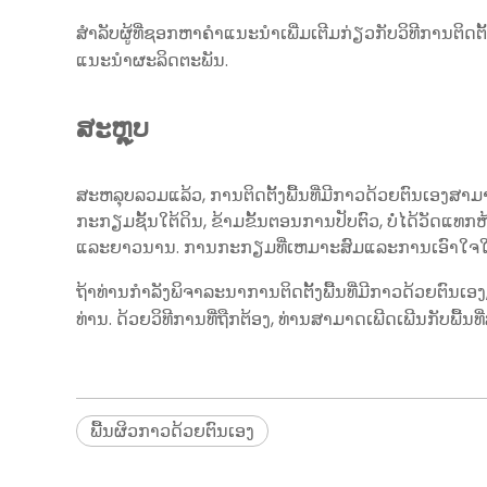
ສໍາລັບຜູ້ທີ່ຊອກຫາຄໍາແນະນໍາເພີ່ມເຕີມກ່ຽວກັບວິທີການຕິ
ແນະນໍາຜະລິດຕະພັນ.
ສະຫຼຸບ
ສະຫລຸບລວມແລ້ວ, ການຕິດຕັ້ງພື້ນທີ່ມີກາວດ້ວຍຕົນເອງສາ
ກະກຽມຊັ້ນໃຕ້ດິນ, ຂ້າມຂັ້ນຕອນການປັບຕົວ, ບໍ່ໄດ້ວັດແທກຫ
ແລະຍາວນານ. ການກະກຽມທີ່ເຫມາະສົມແລະການເອົາໃຈໃສ່ກັບ
ຖ້າທ່ານກໍາລັງພິຈາລະນາການຕິດຕັ້ງພື້ນທີ່ມີກາວດ້ວຍຕົນເອ
ທ່ານ. ດ້ວຍວິທີການທີ່ຖືກຕ້ອງ, ທ່ານສາມາດເພີດເພີນກັບພື້
ພື້ນຜິວກາວດ້ວຍຕົນເອງ