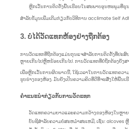
ຫຼີກເວັ້ນການຕິດຕັ້ງພື້ນເຮືອນໃນສະພາບອຸນຫະພູມທີ່ຮຸ
ສໍາລັບຂໍ້ມູນເພີ່ມເຕີມກ່ຽວກັບວິທີການ acclimate Self
3. ບໍ່ໄດ້ວັດແທກຫ້ອງຢ່າງຖືກຕ້ອງ
ການວັດແທກທີ່ຖືກຕ້ອງແມ່ນກຸນແຈສໍາລັບການຕິດຕັ້ງທີ່ປະສົບຜ
ຫຼາຍເກີນໄປຫຼືຫນ້ອຍເກີນໄປ. ການວັດແທກທີ່ບໍ່ຖືກຕ້ອງຍັງ
ເພື່ອຫຼີກເວັ້ນການຜິດພາດນີ້, ໃຊ້ເວລາໃນການວັດແທກຄວາ
ຮູບຮ່າງຂອງຫ້ອງ. ມັນຍັງເປັນຄວາມຄິດທີ່ດີທີ່ຈະສັ່ງໃຫ້ພ
ຄໍາແນະນໍາກ່ຽວກັບການວັດແທກ
ວັດແທກຄວາມຍາວແລະຄວາມກວ້າງຂອງຫ້ອງໃນຫຼາຍຈ
ບັນຊີສໍາລັບຄວາມບໍ່ສະຫມໍ່າສະເຫມີ, ເຊັ່ນ: alcoves ຫຼ