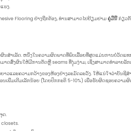
ນແຮງ.
 Adhesive Flooring ຢ່າງຖືກຕ້ອງ, ທ່ານສາມາດໄປຢ້ຽມຢາມ
ຄູ່ມືນີ້
ກ່ຽວກັ
ົນສໍາເລັດ. ຫນຶ່ງໃນຄວາມຜິດພາດທີ່ພົບເລື້ອຍທີ່ສຸດແມ່ນການບໍ່ວັດແທກຫ
ສາມາດສົ່ງຜົນໃຫ້ມີການຕັດຫຼື seams ທີ່ງຸ່ມງ່າມ, ເຊິ່ງສາມາດທໍາລາ
ມຍາວແລະຄວາມກວ້າງຂອງຫ້ອງຢ່າງລະມັດລະວັງ. ໃຫ້ແນ່ໃຈວ່າບັນຊີສໍາລ
ື້ນເຮືອນເພີ່ມເຕີມເລັກນ້ອຍ (ໂດຍປົກກະຕິ 5-10%) ເພື່ອຮັບຜິດຊອບຄວ
ຸດ.
ື closets.