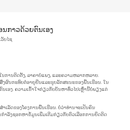
ຮືອນກາວດ້ວຍຕົນເອງ
ເວັບໄຊ
ດວກໃນການຕິດຕັ້ງ, ລາຄາບໍ່ແພງ, ແລະຄວາມຫລາກຫລາຍ.
ສົ່ງຜົນກະທົບຕໍ່ອາຍຸຍືນແລະຮູບລັກສະນະຂອງພື້ນເຮືອນ. ໃນ
ເອງ. ຄວາມເຂົ້າໃຈກ່ຽວກັບບັນຫາທົ່ວໄປເຫຼົ່ານີ້ບໍ່ພຽງແຕ່
ສໍາເລັດຂອງໂຄງການພື້ນເຮືອນ. ບໍ່ວ່າທ່ານຈະເປັນຄົນ
າທ່ານກໍາລັງຊອກຫາຂໍ້ມູນເພີ່ມເຕີມກ່ຽວກັບຕົວເລືອກການຍຶດຕິດ