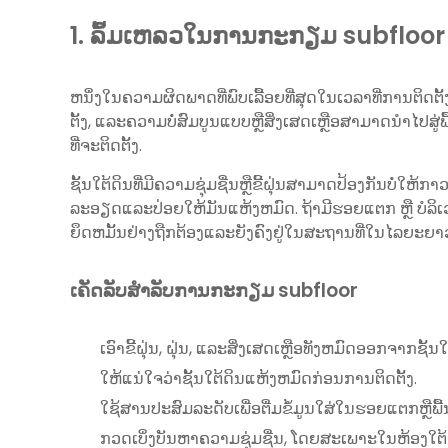
1. ລົ້ມເຫລວໃນການກະກຽມ subfloor ຢ
ຫນຶ່ງໃນຄວາມຜິດພາດທີ່ພົບເລື້ອຍທີ່ສຸດໃນເວລາທີ່ການຕິດຕັ
ຕັ້ງ, ແລະຄວາມບໍ່ສົມບູນແບບຫຼືສິ່ງເສດເຫຼືອສາມາດນໍາໄປສູ່ພ
ທີ່ຈະຕິດຕັ້ງ.
ຊັ້ນໃຕ້ດິນທີ່ມີຄວາມຊຸ່ມຊື່ນຫຼືຂີ້ຝຸ່ນສາມາດປ້ອງກັນບໍ່ໃຫ້
ລະອຽດແລະປ່ອຍໃຫ້ມັນແຫ້ງຫມົດ. ຖ້າມີຮອຍແຕກ ຫຼື ບໍລິເວນ
ຍຶດຫມັ້ນຢ່າງຖືກຕ້ອງແລະຍັງຄົງຢູ່ໃນສະຖານທີ່ໃນໄລຍະຍາ
ເຄັດ​ລັບ​ສໍາ​ລັບ​ການ​ກະ​ກຽມ subfloor​
ເອົາຂີ້ຝຸ່ນ, ຝຸ່ນ, ແລະສິ່ງເສດເຫຼືອທັງຫມົດອອກຈາກຊັ້ນໃ
ໃຫ້ແນ່ໃຈວ່າຊັ້ນໃຕ້ດິນແຫ້ງຫມົດກ່ອນການຕິດຕັ້ງ.
ໃຊ້ສານປະສົມລະດັບເພື່ອຕື່ມຂໍ້ມູນໃສ່ໃນຮອຍແຕກຫຼືພື້ນທີ
ກວດເບິ່ງບັນຫາຄວາມຊຸ່ມຊື່ນ, ໂດຍສະເພາະໃນຫ້ອງໃຕ້ດິ