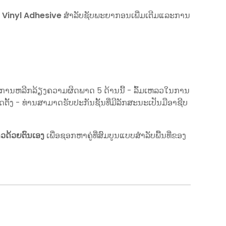
ອນ Vinyl Adhesive
ສໍາລັບຊັບພະຍາກອນເພີ່ມເຕີມແລະການ
ໂດຍການຫລີກລ້ຽງຄວາມຜິດພາດ 5 ດ້ານນີ້ - ລົ້ມເຫລວໃນການ
ດຕັ້ງ - ທ່ານສາມາດຮັບປະກັນຊັ້ນທີ່ມີລັກສະນະເປັນມືອາຊີບ
າວດ້ວຍຕົນເອງ
ເພື່ອຊອກຫາຄູ່ທີ່ສົມບູນແບບສໍາລັບພື້ນທີ່ຂອງ