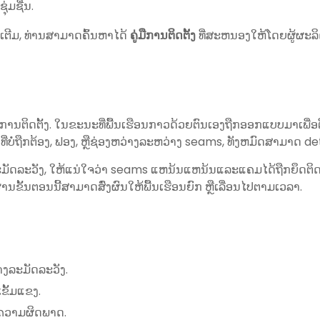
່ມຊື່ນ.
ເຕີມ, ທ່ານສາມາດຄົ້ນຫາໄດ້
ຄູ່ມືການຕິດຕັ້ງ
ທີ່ສະຫນອງໃຫ້ໂດຍຜູ້ຜະລິດ
ານຕິດຕັ້ງ. ໃນຂະນະທີ່ພື້ນເຮືອນກາວດ້ວຍຕົນເອງຖືກອອກແບບມາເພື່ອ
ບໍ່ຖືກຕ້ອງ, ຟອງ, ຫຼືຊ່ອງຫວ່າງລະຫວ່າງ seams, ທັງຫມົດສາມາດ de
ັດລະວັງ, ໃຫ້ແນ່ໃຈວ່າ seams ແຫນ້ນແຫນ້ນແລະແຄມໄດ້ຖືກຍຶດຕິດຢ່າງຖື
ນຂັ້ນຕອນນີ້ສາມາດສົ່ງຜົນໃຫ້ພື້ນເຮືອນຍົກ ຫຼືເລື່ອນໄປຕາມເວລາ.
າງລະມັດລະວັງ.
ເຂັ້ມແຂງ.
ັ້ນຄວາມຜິດພາດ.