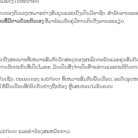
ນສ້ອມແປງໃນອະນາຄົດ.
ກາວຂອງຕົວເອງເຫມາະຢ່າງສົມບູນແລະເບິ່ງເປັນມືອາຊີບ. ສໍາລັບລາຍ
ອນທີ່ມີກາວດ້ວຍຕົນເອງ
ທີ່ມາພ້ອມກັບຄູ່ມືການຕິດຕັ້ງລາຍລະອຽດ.
ດຕັ້ງສະເພາະທີ່ເຫມາະສົມກັບວັດສະດຸຂອງຜະລິດຕະພັນແລະຄຸນສົມບັດຂ
ລະການຮັບປະກັນທີ່ເປັນໂມຄະ. ມັນເປັນສິ່ງຈໍາເປັນທີ່ຈະອ່ານແລະປະຕິບັ
ຊັ່ນ: ປະເພດຂອງ subfloor ທີ່ເຫມາະສົມກັບພື້ນເຮືອນ, ລະດັບອຸນຫະ
ພື້ນເຮືອນທີ່ບໍ່ຕິດກັນຢ່າງຖືກຕ້ອງ ຫຼືເສຍກ່ອນໄວອັນຄວນ.
ubfloor ແລະຄໍາຮ້ອງສະຫມັກກາວ.