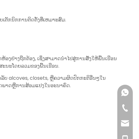
ບເຕັກນິກການຕິດຕັ້ງທີ່ເຫມາະສົມ.
້ອງຢ່າງຖືກຕ້ອງ, ເຊິ່ງສາມາດນໍາໄປສູ່ການສັ່ງໃຫ້ພື້ນເຮືອນ
ຍລັກສະນະໂດຍລວມຂອງພື້ນເຮືອນ.
ັບ alcoves, closets, ຫຼືຄວາມຜິດປົກກະຕິອື່ນໆໃນ
າມຜິດພາດຫຼືການສ້ອມແປງໃນອະນາຄົດ.
+86-13
+86-63
info@bs