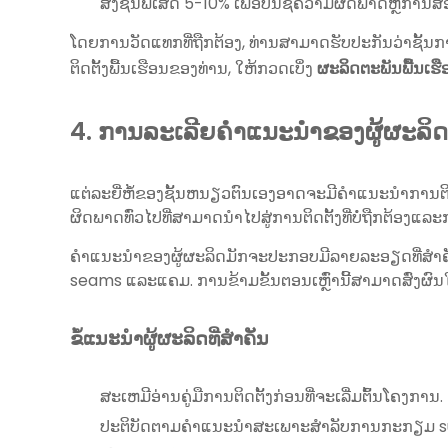
ສັ່ງຊັ້ນພິເສດ 5-10% ເພື່ອບັນຊີຄວາມຜິດພາດຫຼືກາ
ໂດຍການວັດແທກທີ່ຖືກຕ້ອງ, ທ່ານສາມາດຮັບປະກັນວ່າຊັ້ນ
ຕິດຕັ້ງພື້ນເຮືອນຂອງທ່ານ, ໃຫ້ກວດເບິ່ງ
ຜະລິດຕະພັນພື້ນເຮື
4. ການລະເລີຍຄໍາແນະນໍາຂອງຜູ້ຜະລິດ
ແຕ່ລະຍີ່ຫໍ້ຂອງຊັ້ນຫນຽວຕົນເອງອາດຈະມີຄໍາແນະນໍາການຕິ
ຜິດພາດທົ່ວໄປທີ່ສາມາດນໍາໄປສູ່ການຕິດຕັ້ງທີ່ບໍ່ຖືກຕ້ອງແ
ຄໍາແນະນໍາຂອງຜູ້ຜະລິດມັກຈະປະກອບມີລາຍລະອຽດທີ່ສໍາຄັນເ
seams ແລະແຄມ. ການຂ້າມຂັ້ນຕອນເຫຼົ່ານີ້ສາມາດສົ່ງຜົນໃຫ້
ຂໍ້ແນະນໍາຜູ້ຜະລິດທີ່ສໍາຄັນ
ສະເຫມີອ່ານຄູ່ມືການຕິດຕັ້ງກ່ອນທີ່ຈະເລີ່ມຕົ້ນໂຄງການ.
ປະຕິບັດຕາມຄໍາແນະນໍາສະເພາະສໍາລັບການກະກຽມ s