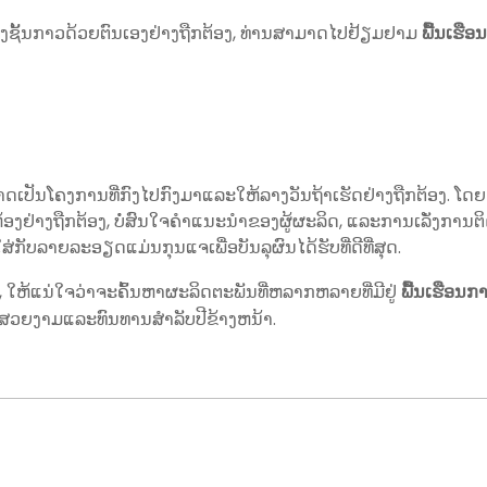
ດຕັ້ງຊັ້ນກາວດ້ວຍຕົນເອງຢ່າງຖືກຕ້ອງ, ທ່ານສາມາດໄປຢ້ຽມຢາມ
ພື້ນເຮື
ມາດເປັນໂຄງການທີ່ກົງໄປກົງມາແລະໃຫ້ລາງວັນຖ້າເຮັດຢ່າງຖືກຕ້ອງ. 
້ອງຢ່າງຖືກຕ້ອງ, ບໍ່ສົນໃຈຄໍາແນະນໍາຂອງຜູ້ຜະລິດ, ແລະການເລັ່ງການຕິ
ລາຍລະອຽດແມ່ນກຸນແຈເພື່ອບັນລຸຜົນໄດ້ຮັບທີ່ດີທີ່ສຸດ.
ງ, ໃຫ້ແນ່ໃຈວ່າຈະຄົ້ນຫາຜະລິດຕະພັນທີ່ຫລາກຫລາຍທີ່ມີຢູ່
ພື້ນເຮືອນກ
ນທີ່ສວຍງາມແລະທົນທານສໍາລັບປີຂ້າງຫນ້າ.