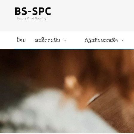
ບ້ານ
ຜະລິດຕະພັນ
ກ່ຽວກັບພວກເຮົາ