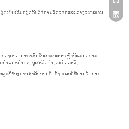
+86-13
ລະອຽດເພີ່ມເຕີມກ່ຽວກັບວິທີການວັດແທກແລະວາງແຜນການ
WhatsA
ອງກາວ. ການບໍ່ສົນໃຈຄໍາແນະນໍາເຫຼົ່ານີ້ແມ່ນຄວາມ
ດຕາມຄໍາແນະນໍາຂອງຜູ້ຜະລິດຢ່າງລະມັດລະວັງ.
ພູມທີ່ຕ້ອງການສໍາລັບການຕິດຕັ້ງ, ແລະວິທີການຈັດການ