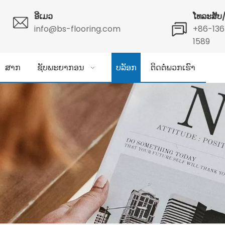
ອີເມວ
ໂທລະສັ
info@bs-flooring.com
+86-13
1589
ສາກ
ຊັບພະຍາກອນ
ບລັອກ
ຕິດຕໍ່ພວກເຮົາ