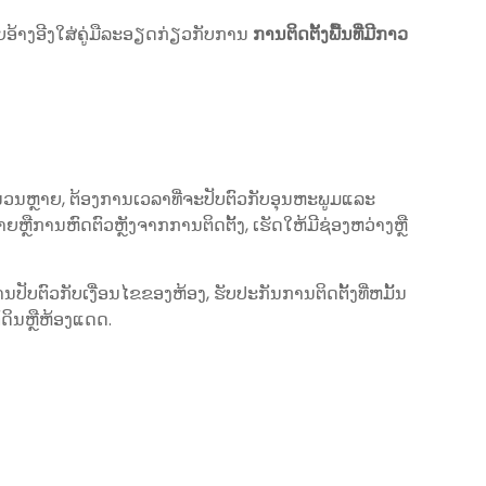
​ອ້າງ​ອີງ​ໃສ່​ຄູ່​ມື​ລະ​ອຽດ​ກ່ຽວ​ກັບ​ການ
ການຕິດຕັ້ງພື້ນທີ່ມີກາວ
ຈໍານວນຫຼາຍ, ຕ້ອງການເວລາທີ່ຈະປັບຕົວກັບອຸນຫະພູມແລະ
ຼືການຫົດຕົວຫຼັງຈາກການຕິດຕັ້ງ, ເຮັດໃຫ້ມີຊ່ອງຫວ່າງຫຼື
ານປັບຕົວກັບເງື່ອນໄຂຂອງຫ້ອງ, ຮັບປະກັນການຕິດຕັ້ງທີ່ຫມັ້ນ
ດິນຫຼືຫ້ອງແດດ.