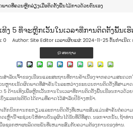
ພາດທີ່ຄວນຫຼີກລ່ຽງເມື່ອຕິດຕັ້ງພື້ນໄມ້ກາວດ້ວຍຕົນເອງ
ງ 5 ທີ່ຈະຫຼີກເວັ້ນໃນເວລາທີ່ການຕິດຕັ້ງພື້ນເ
s:
0
Author: Site Editor ເວລາເຜີຍແຜ່: 2024-11-25 ຕົ້ນກໍາເນີດ:
ສອບຖາມ
ພີ່ມຂຶ້ນສໍາລັບເຈົ້າຂອງເຮືອນແລະສະຖານທີ່ການຄ້າເນື່ອງຈາກຄວາມສະ
ຈໍານວນຫຼາຍເຮັດຜິດພາດທີ່ສໍາຄັນໃນລະຫວ່າງຂະບວນການຕິດຕັ້ງທີ່ສາມາດ
້ານເທິງເພື່ອຫຼີກເວັ້ນການໃນເວລາທີ່ການຕິດຕັ້ງພື້ນເຮືອນກາວດ້ວຍຕົນ
ິ່ງແລະປະຕິບັດໄດ້ຕາມທີ່ຄາດໄວ້ສໍາລັບປີຂ້າງຫນ້າ.
ບຮູ້ວ່າເຕັກນິກການກະກຽມແລະການຕິດຕັ້ງທີ່ເຫມາະສົມແມ່ນສໍາຄັນຕໍ່ຄວາມ
ດພາດເຫຼົ່ານີ້ຈະຊ່ວຍໃຫ້ທ່ານບັນລຸຜົນໄດ້ຮັບທີ່ດີທີ່ສຸດ. ນອກຈາກນັ້ນ, ຖ້
ພື່ອຊອກຫາຜະລິດຕະພັນທີ່ເຫມາະສົມກັບຄວາມຕ້ອງການຂອງທ່ານ.