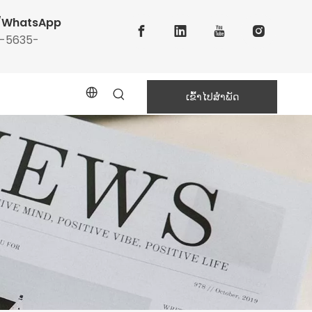
ບ/WhatsApp
6-5635-
ເຂົ້າໄປສຳພັດ