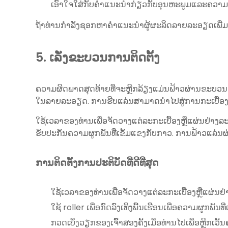
ເອົາໃຈໃສ່ກັບຄໍາແນະນໍາກ່ຽວກັບອຸນຫະພູມແລະຄວາມຊຸ
ຖ້າທ່ານກໍາລັງຊອກຫາຄໍາແນະນໍາຜູ້ຜະລິດລາຍລະອຽດເພີ່ມ
5. ເລັ່ງຂະບວນການຕິດຕັ້ງ
ຄວາມຜິດພາດສຸດທ້າຍທີ່ຈະຫຼີກລ້ຽງແມ່ນຟ້າວຜ່ານຂະບວນກ
ໃນລາຍລະອຽດ. ການຮີບແລ່ນສາມາດນໍາໄປສູ່ການກະເບື້ອງທີ່
ໃຊ້ເວລາຂອງທ່ານເພື່ອຈັດວາງແຕ່ລະກະເບື້ອງຫຼືແຜ່ນຢ່າງລະມ
ຮັບປະກັນຄວາມຜູກພັນທີ່ເຂັ້ມແຂງກັບກາວ. ການຟ້າວແລ່ນຜ່າ
ການຕິດຕັ້ງການປະຕິບັດທີ່ດີທີ່ສຸດ
ໃຊ້ເວລາຂອງທ່ານເພື່ອຈັດວາງແຕ່ລະກະເບື້ອງຫຼືແຜ່ນຢ່
ໃຊ້ roller ເພື່ອກົດລົງເທິງພື້ນເຮືອນເພື່ອຄວາມຜູກພັນທີ່
ກວດເບິ່ງວຽກຂອງເຈົ້າສອງຄັ້ງເມື່ອທ່ານໄປເພື່ອຫຼີກເວ