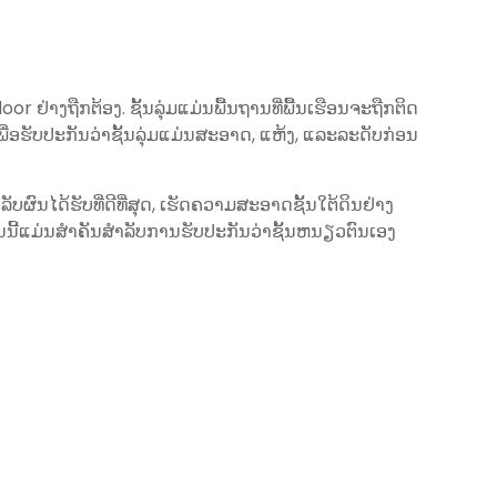
 ຢ່າງຖືກຕ້ອງ. ຊັ້ນລຸ່ມແມ່ນພື້ນຖານທີ່ພື້ນເຮືອນຈະຖືກຕິດ
ັນເພື່ອຮັບປະກັນວ່າຊັ້ນລຸ່ມແມ່ນສະອາດ, ແຫ້ງ, ແລະລະດັບກ່ອນ
າລັບຜົນໄດ້ຮັບທີ່ດີທີ່ສຸດ, ເຮັດຄວາມສະອາດຊັ້ນໃຕ້ດິນຢ່າງ
ອນນີ້ແມ່ນສໍາຄັນສໍາລັບການຮັບປະກັນວ່າຊັ້ນຫນຽວຕົນເອງ