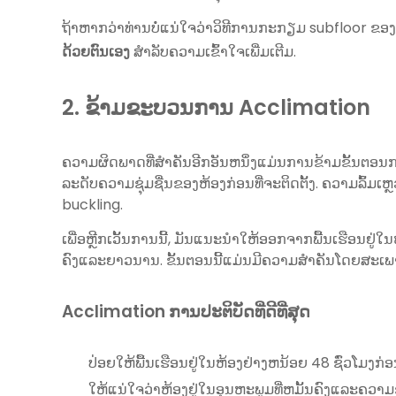
ຖ້າ​ຫາກ​ວ່າ​ທ່ານ​ບໍ່​ແນ່​ໃຈວ່​າ​ວິ​ທີ​ການ​ກະ​ກຽມ subfloor ຂອງ​ທ່
ດ້ວຍຕົນເອງ
ສໍາລັບຄວາມເຂົ້າໃຈເພີ່ມເຕີມ.
2. ຂ້າມຂະບວນການ Acclimation
ຄວາມຜິດພາດທີ່ສໍາຄັນອີກອັນຫນຶ່ງແມ່ນການຂ້າມຂັ້ນຕອນການ
ລະດັບຄວາມຊຸ່ມຊື່ນຂອງຫ້ອງກ່ອນທີ່ຈະຕິດຕັ້ງ. ຄວາມລົ້ມເ
buckling.
ເພື່ອຫຼີກເວັ້ນການນີ້, ມັນແນະນໍາໃຫ້ອອກຈາກພື້ນເຮືອນຢູ່ໃ
ຄົງແລະຍາວນານ. ຂັ້ນຕອນນີ້ແມ່ນມີຄວາມສໍາຄັນໂດຍສະເພາະໃ
Acclimation ການປະຕິບັດທີ່ດີທີ່ສຸດ
ປ່ອຍໃຫ້ພື້ນເຮືອນຢູ່ໃນຫ້ອງຢ່າງຫນ້ອຍ 48 ຊົ່ວໂມງກ່ອ
ໃຫ້ແນ່ໃຈວ່າຫ້ອງຢູ່ໃນອຸນຫະພູມທີ່ຫມັ້ນຄົງແລະຄວາມຊຸ