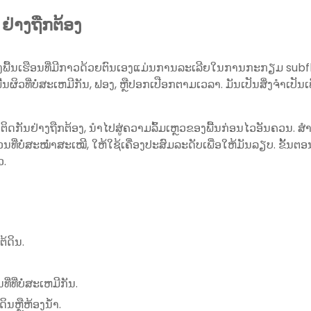
່າງຖືກຕ້ອງ
້ງພື້ນເຮືອນທີ່ມີກາວດ້ວຍຕົນເອງແມ່ນການລະເລີຍໃນການກະກຽມ subfloor
ື້ນຜິວທີ່ບໍ່ສະເຫມີກັນ, ຟອງ, ຫຼືປອກເປືອກຕາມເວລາ. ມັນເປັນສິ່ງຈໍາເປ
ກາວຕິດກັນຢ່າງຖືກຕ້ອງ, ນໍາໄປສູ່ຄວາມລົ້ມເຫຼວຂອງພື້ນກ່ອນໄວອັນຄວນ. ສໍ
ທີ່ບໍ່ສະໝ່ຳສະເໝີ, ໃຫ້ໃຊ້ເຄື່ອງປະສົມລະດັບເພື່ອໃຫ້ມັນລຽບ. ຂັ້ນຕ
ວ.
ຕ້ດິນ.
່ທີ່ບໍ່ສະເຫມີກັນ.
ນຫຼືຫ້ອງນ້ໍາ.